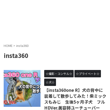
HOME
>
insta360
insta360
☆撮影・コンサル☆
☆プライベート☆
☆犬☆
【insta360one R】犬の背中に
装着して散歩してみた！柴ミック
スもみじ 生後5ヶ月子犬 フル
HDVer.美容師ユーチューバー