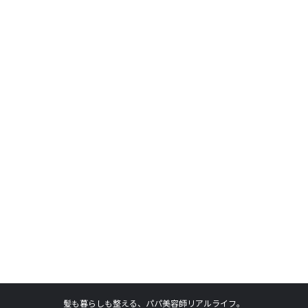
髪も暮らしも整える、パパ美容師リアルライフ。