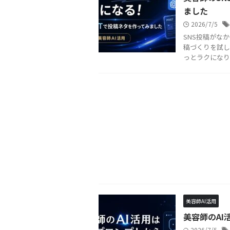
ました
2026/7/5
SNS投稿がな
稿づくりを試して
っとラクになり
美容師AI活用
美容師のA
2026/7/5