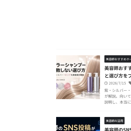
美容師おすすめホ
美容師おす
と選び方を
2026/7/15
紫・シルバー・
が解説。向いて
説明し、本当に
美容師AI活用
美容師のSN