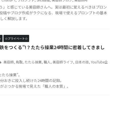
そう」と感じている美容師さんへ。実は最初に覚えるべきはプロン
S投稿やブログ作成がラクになる、現場で使えるプロンプトの基本
しく解説します。
☆
☆プライベート☆
“鉄をつくる”!？たたら操業24時間に密着してきまし
美容師
,
鳥取
,
たたら操業
,
職人
,
美容師ライフ
,
日本の技
,
YouTube企
たたら操業”。
0分おきに投入し続けた24時間の記録。
がぶつかる現場で見えた「職人の本質」。