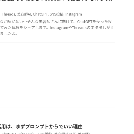
Threads
,
美容師AI
,
ChatGPT
,
SNS投稿
,
Instagram
かなか続かない…そんな美容師さんに向けて、ChatGPTを使った投
みた体験をシェアします。InstagramやThreadsのネタ出しがぐ
ましたよ。
I活用は、まずプロンプトからでいい理由
ChatGPT
,
プロンプト
,
SNS投稿
,
美容師ブログ
,
美容師AI