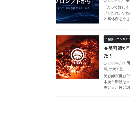
「AIって難し
プトだけ。SN
と具体例をやさ
☆撮影・コンサル
🔥美容師が
た！
2026/6/30
画
,
伝統工芸
美容師が挑む“
木炭と砂鉄を3
炎と人、技と魂