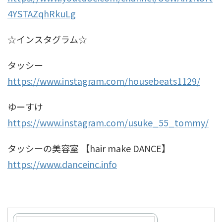
4YSTAZqhRkuLg
☆インスタグラム☆
タッシー
https://www.instagram.com/housebeats1129/
ゆーすけ
https://www.instagram.com/usuke_55_tommy/
タッシーの美容室 【hair make DANCE】
https://www.danceinc.info