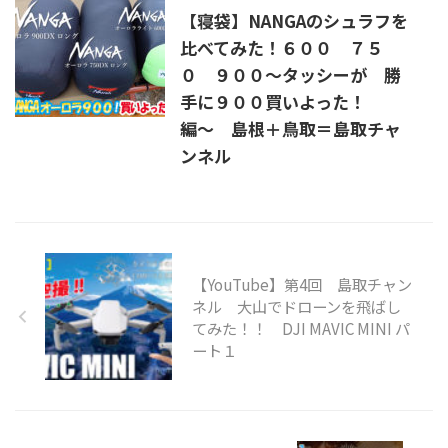
【寝袋】NANGAのシュラフを
比べてみた！６００ ７５
０ ９００〜タッシーが 勝
手に９００買いよった！
編〜 島根＋鳥取＝島取チャ
ンネル
【YouTube】第4回 島取チャン
ネル 大山でドローンを飛ばし
てみた！！ DJI MAVIC MINI パ
ート１