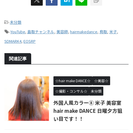
-
未分類
-
YouTube
,
島取チャンネル
,
美容師
,
hairmakedance
,
鳥取
,
米子
,
5DMARK4
,
EOSRP
関連記事
☆hair make DANCE☆
☆美容☆
☆撮影・コンサル☆
未分類
外国人風カラー⑧ 米子 美容室
hair make DANCE 日曜夕方狙
い目です！！