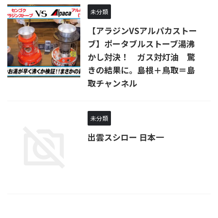
未分類
【アラジンVSアルパカストー
ブ】ポータブルストーブ湯沸
かし対決！ ガス対灯油 驚
きの結果に。島根＋鳥取＝島
取チャンネル
未分類
出雲スシロー 日本一