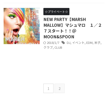
☆プライベート☆
NEW PARTY【MARSH
MALLOW】マシュマロ １／２
７スタート！！＠
MOON&SPOON
2018/1/7
DJ
,
イベント
,
EDM
,
米子
,
クラブ
,
CLUB
1
2